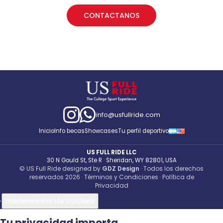
CONTACTANOS
info@usfullride.com
Inicio
Info becas
Showcases
Tu perfil deportivo
US FULL RIDE LLC
30 N Gould St, Ste R · Sheridan, WY 82801, USA
© US Full Ride designed by
GDZ Design
· Todos los derechos
reservados 2026 ·
Términos y Condiciones
·
Política de
Privacidad
·
Preferencias de cookies
Tu privacidad importa